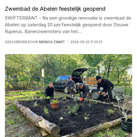
Zwembad de Abelen feestelijk geopend
SWIFTERBANT - Na een grondige renovatie is zwembad de
Abelen op zaterdag 20 juni feestelijk geopend door Douwe
Kuperus. Banenzwemsters van het
...
GESCHREVEN DOOR
MEINICA ZWART
2026-06-22 11:00:21