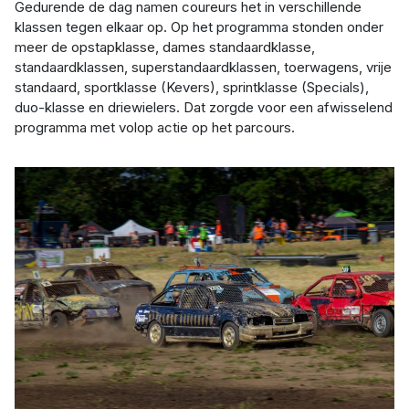
Gedurende de dag namen coureurs het in verschillende 
klassen tegen elkaar op. Op het programma stonden onder 
meer de opstapklasse, dames standaardklasse, 
standaardklassen, superstandaardklassen, toerwagens, vrije 
standaard, sportklasse (Kevers), sprintklasse (Specials), 
duo-klasse en driewielers. Dat zorgde voor een afwisselend 
programma met volop actie op het parcours.