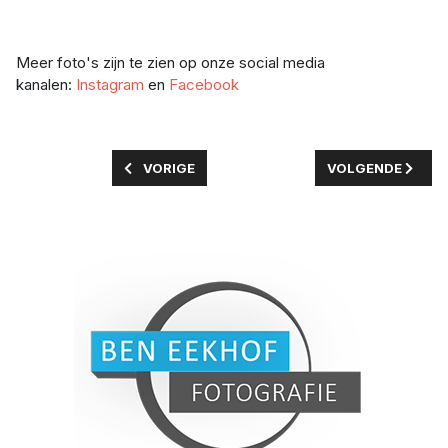
Meer foto's zijn te zien op onze social media 
kanalen: 
Instagram
 en 
Facebook
VORIG ARTIKEL: STAATSBOSBEHEER WIL BEZ
VOLGENDE ARTIKE
VORIGE
VOLGENDE