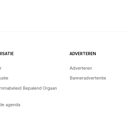
ISATIE
ADVERTEREN
r
Adverteren
satie
Banneradvertentie
mmabeleid Bepalend Orgaan
 de agenda