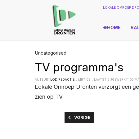
LOKALE OMROEP DRO
HOME
RA
Uncategorised
TV programma's
AUTEUR:
LOD REDACTIE
MRT 03
LAATST BIJGEWERKT: 03 M
Lokale Omroep Dronten verzorgt een gevarieerd aanbod aan programma's die u kunt
zien op TV
VORIG ARTIKEL: AGENDA
VORIGE