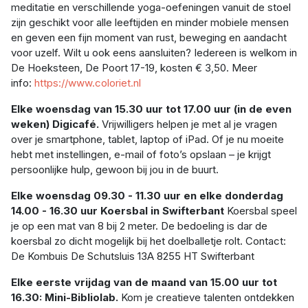
meditatie en verschillende yoga-oefeningen vanuit de stoel
zijn geschikt voor alle leeftijden en minder mobiele mensen
en geven een fijn moment van rust, beweging en aandacht
voor uzelf. Wilt u ook eens aansluiten? Iedereen is welkom in
De Hoeksteen, De Poort 17-19, kosten € 3,50. Meer
info:
https://www.coloriet.nl
Elke woensdag van 15.30 uur tot 17.00 uur (in de even
weken) Digicafé.
Vrijwilligers helpen je met al je vragen
over je smartphone, tablet, laptop of iPad. Of je nu moeite
hebt met instellingen, e-mail of foto’s opslaan – je krijgt
persoonlijke hulp, gewoon bij jou in de buurt.
Elke woensdag 09.30 - 11.30 uur en elke donderdag
14.00 - 16.30 uur Koersbal in Swifterbant
Koersbal speel
je op een mat van 8 bij 2 meter. De bedoeling is dar de
koersbal zo dicht mogelijk bij het doelballetje rolt. Contact:
De Kombuis De Schutsluis 13A 8255 HT Swifterbant
Elke eerste vrijdag van de maand van 15.00 uur tot
16.30: Mini-Bibliolab.
Kom je creatieve talenten ontdekken