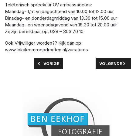
Telefonisch spreekuur OV ambassadeurs:
Maandag- t/m vrijdagochtend van 10.00 tot 12.00 uur
Dinsdag- en donderdagmiddag van 13.30 tot 15.00 uur
Maandag- en woensdagavond van 18.30 tot 20.00 uur
Zij zijn bereikbaar op: 038 – 303 70 10
Ook Vrijwilliger worden?? Kijk dan op
www.lokaleomroepdronten.nl/vacatures
VORIG ARTIKEL: ROTARY DEELT UIT TIJDENS D
VOLGENDE ARTIK
VORIGE
VOLGENDE