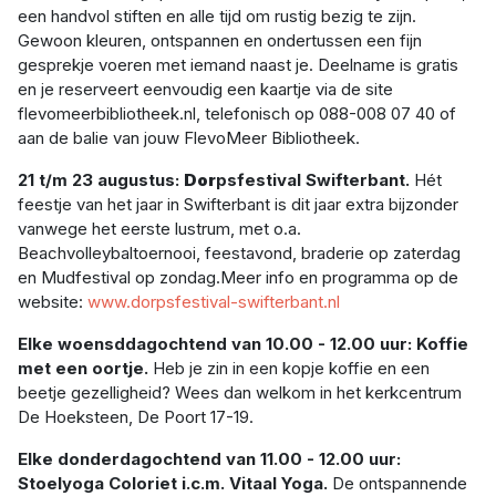
een handvol stiften en alle tijd om rustig bezig te zijn.
Gewoon kleuren, ontspannen en ondertussen een fijn
gesprekje voeren met iemand naast je. Deelname is gratis
en je reserveert eenvoudig een kaartje via de site
flevomeerbibliotheek.nl, telefonisch op 088-008 07 40 of
aan de balie van jouw FlevoMeer Bibliotheek.
21 t/m 23 augustus:
Dor
psfestival Swifterbant.
Hét
feestje van het jaar in Swifterbant is dit jaar extra bijzonder
vanwege het eerste lustrum, met o.a.
Beachvolleybaltoernooi, feestavond, braderie op zaterdag
en Mudfestival op zondag.Meer info en programma op de
website:
www.dorpsfestival-swifterbant.nl
Elke woensddagochtend van 10.00 - 12.00 uur: Koffie
met een oortje.
Heb je zin in een kopje koffie en een
beetje gezelligheid? Wees dan welkom in het kerkcentrum
De Hoeksteen, De Poort 17-19.
Elke donderdagochtend van 11.00 - 12.00 uur:
Stoelyoga Coloriet i.c.m. Vitaal Yoga.
De ontspannende