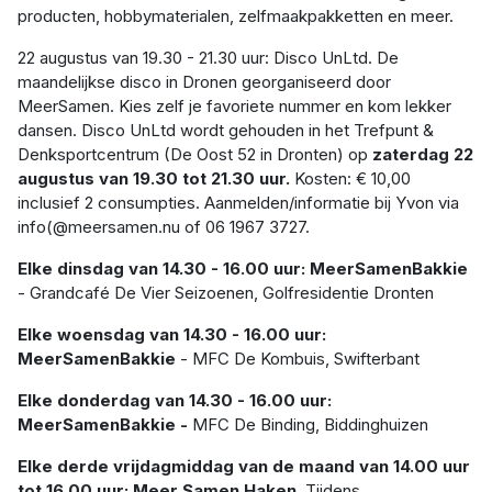
producten, hobbymaterialen, zelfmaakpakketten en meer.
22 augustus van 19.30 - 21.30 uur: Disco UnLtd. De
maandelijkse disco in Dronen georganiseerd door
MeerSamen. Kies zelf je favoriete nummer en kom lekker
dansen. Disco UnLtd wordt gehouden in het Trefpunt &
Denksportcentrum (De Oost 52 in Dronten) op
zaterdag 22
augustus van 19.30 tot 21.30 uur.
Kosten: € 10,00
inclusief 2 consumpties. Aanmelden/informatie bij Yvon via
info(@meersamen.nu of 06 1967 3727.
Elke dinsdag van 14.30 - 16.00 uur: MeerSamenBakkie
- Grandcafé De Vier Seizoenen, Golfresidentie Dronten
Elke woensdag van 14.30 - 16.00 uur:
MeerSamenBakkie
- MFC De Kombuis, Swifterbant
Elke donderdag van 14.30 - 16.00 uur:
MeerSamenBakkie -
MFC De Binding, Biddinghuizen
Elke derde vrijdagmiddag van de maand van 14.00 uur
tot 16.00 uur: Meer Samen Haken.
Tijdens