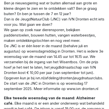
Ben je nieuwsgiering wat er buiten allemaal aan grote en
kleine dingen te zien en te ontdekken valt? Ben je graag
buiten? En ben je tussen de 7 en 12 jaar?
Dan is de JeugdNatuurClub (JNC) van IVN Dronten echt iets
voor jou. Wat gaan we doen?
We gaan op zoek naar dierensporen, bekijken
paddenstoelen, bouwen hutten, vangen waterbeestjes,
maken ontdekkingstochten en nog veel meer.
De JNC is er één keer in de maand (behalve juli en
augustus) op woensdagmiddag in Dronten. Het is iedere 3e
woensdag van de maand van 14.45 uur tot 16.15 uur. We
verzamelen bij de ingang van het Wisentbos. Om de prijs
hoef je het niet te laten, het jeugdlidmaatschap van IVN
Dronten kost € 10,00 per jaar (van september tot juni).
Opgeven kun je bij ivn.nl/afdeling/dronten/jeugdnatuurclubs.
De start van de JNC in Dronten is op woensdag 17
september 2025. Meer informatie op www.ivn dronten.nl
Elke tweede woensdag van de maand: Alzheimer
café.
Elke maand is er een ander onderwerp wat behandeld
wordt in het café. De inloop is vanaf 19.00 uur, de aanvang is