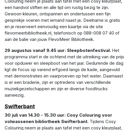
Colouring neem je plaats aan tafel met een cosy kleurplaat,
een handvol stiften en alle tijd om rustig bezig te zijn.
Gewoon kleuren, ontspannen en ondertussen een fijn
gesprekje voeren met iemand naast je. Deelname is gratis
en je reserveert eenvoudig een kaartje via de site
flevomeerbibliotheek.nl, telefonisch op 088-008 07 40 of
aan de balie van jouw FlevoMeer Bibliotheek.
29 augustus vanaf 9.45 uur: Sleepbotenfestival.
Het
programma start in de ochtend met de uitreiking van de prijs
voor opduwer en sleepboot van het jaar. Gedurende de dag
ligt de focus op varend erfgoed langs de kade, aangevuld
met demonstraties en vaarproeven op het water. Daarnaast
is er een braderie, zijn er optredens van verschillende
muziekgezelschappen en zijn er diverse foodtrucks
aanwezig.
Swifterbant
30 juli van 14.30 - 15.30 uur: Cosy Colouring voor
volwassenen bibliotheek Swifterbant.
Tijdens Cosy
Colouring neem je plaats aan tafel met een cosy kleurplaat,