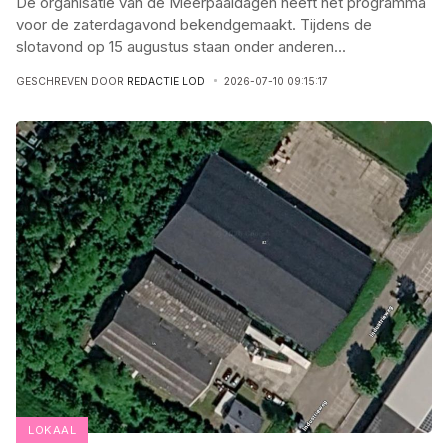
De organisatie van de Meerpaaldagen heeft het programma
voor de zaterdagavond bekendgemaakt. Tijdens de
slotavond op 15 augustus staan onder anderen
...
GESCHREVEN DOOR
REDACTIE LOD
2026-07-10 09:15:17
LOKAAL