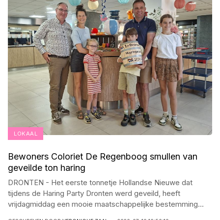
LOKAAL
Bewoners Coloriet De Regenboog smullen van
geveilde ton haring
DRONTEN - Het eerste tonnetje Hollandse Nieuwe dat
tijdens de Haring Party Dronten werd geveild, heeft
vrijdagmiddag een mooie maatschappelijke bestemming
...