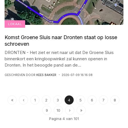
LOKAAL
Komst Groene Sluis naar Dronten staat op losse
schroeven
DRONTEN - Het ziet er niet naar uit dat De Groene Sluis
binnenkort een kringloopwinkel zal kunnen openen in
Dronten. In het beoogde pand aan de
...
GESCHREVEN DOOR
KEES BAKKER
2026-07-09 16:16:08
1
2
3
4
5
6
7
8
9
10
Pagina 4 van 101