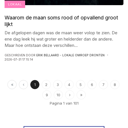
LOKAAL
Waarom de maan soms rood of opvallend groot
lijkt
De afgelopen dagen was de maan weer volop te zien. De
ene dag leek hij wat groter en helderder dan de andere.
Maar hoe ontstaan deze verschillen
...
GESCHREVEN DOOR
ERIK BELLAARD - LOKALE OMROEP DRONTEN
2026-07-31 17:15:14
1
2
3
4
5
6
7
8
9
10
Pagina 1 van 101