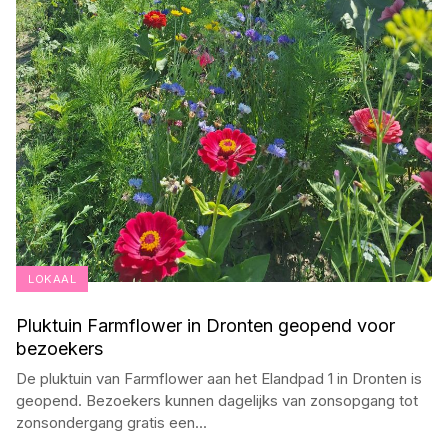
LOKAAL
Pluktuin Farmflower in Dronten geopend voor
bezoekers
De pluktuin van Farmflower aan het Elandpad 1 in Dronten is
geopend. Bezoekers kunnen dagelijks van zonsopgang tot
zonsondergang gratis een
...