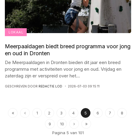
LOKAAL
Meerpaaldagen biedt breed programma voor jong
en oud in Dronten
De Meerpaaldagen in Dronten bieden dit jaar een breed
programma met activiteiten voor jong en oud. Vrijdag en
zaterdag zijn er verspreid over het
...
GESCHREVEN DOOR
REDACTIE LOD
2026-07-03 09:15:11
1
2
3
4
5
6
7
8
9
10
Pagina 5 van 101