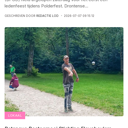
ledenfeest tijdens Polderfest. Drontense
...
GESCHREVEN DOOR
REDACTIE LOD
2026-07-07 09:15:12
LOKAAL