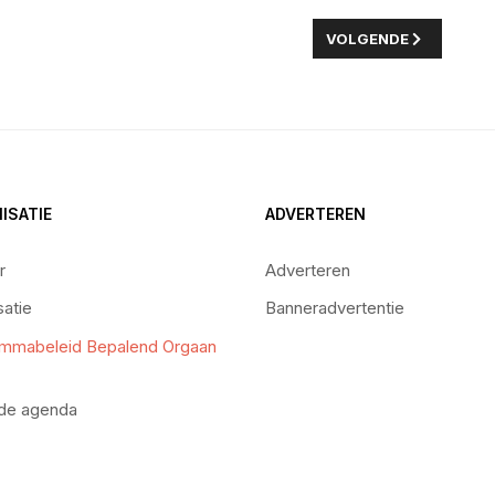
 BESTE IDEE VAN DRONTEN 2023’
VOLGENDE ARTIKEL: 
VOLGENDE
ISATIE
ADVERTEREN
r
Adverteren
satie
Banneradvertentie
mmabeleid Bepalend Orgaan
 de agenda