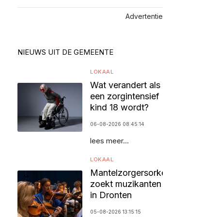
Advertentie
NIEUWS UIT DE GEMEENTE
LOKAAL
Wat verandert als
een zorgintensief
kind 18 wordt?
06-08-2026 08:45:14
lees meer...
LOKAAL
Mantelzorgersorkest
zoekt muzikanten
in Dronten
05-08-2026 13:15:15