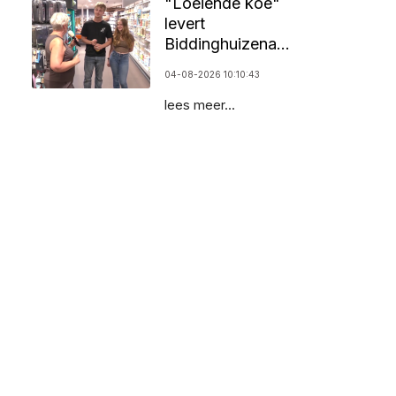
"Loeiende koe"
levert
Biddinghuizenaar
25.000 euro op
04-08-2026 10:10:43
lees meer...