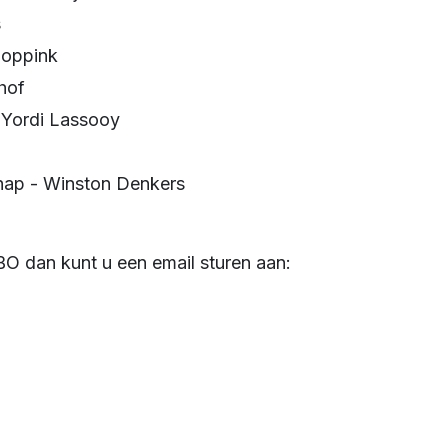
s
hoppink
hof
 Yordi Lassooy
hap - Winston Denkers
PBO dan kunt u een email sturen aan: