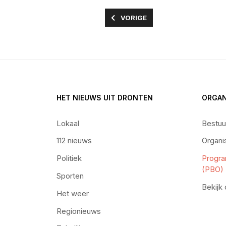
VORIG ARTIKEL: ZES IDEEËN ‘HET
VORIGE
HET NIEUWS UIT DRONTEN
ORGAN
Lokaal
Bestuu
112 nieuws
Organi
Politiek
Progra
(PBO)
Sporten
Bekijk
Het weer
Regionieuws