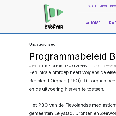
LOKALE OMROEP DRO
HOME
RA
Uncategorised
Programmabeleid B
AUTEUR:
FLEVOLANDSE MEDIA STICHTING
JUN 16
LAATST BI
Een lokale omroep heeft volgens de eisen van de Mediawet een Programmabeleid
Bepalend Orgaan (PBO). Dit orgaan heeft
en de uitvoering hiervan te toetsen.
Het PBO van de Flevolandse mediastichting bestaat uit meerdere leden. Leden vanuit de
gemeenten Lelystad, Dronten en Zeewolde