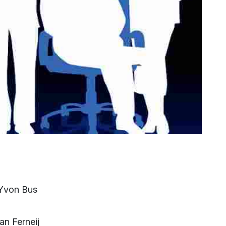
- Yvon Bus
s
an Ferneij