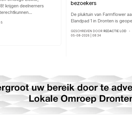
bezoekers
8! krijgen deelnemers
j terechtkunnen
...
De pluktuin van Farmflower aa
Elandpad 1 in Dronten is geop
45
GESCHREVEN DOOR
REDACTIE LOD
05-08-2026 | 08:34