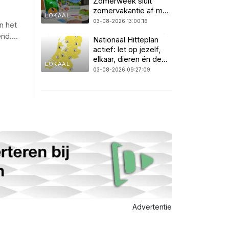
Zomerweek sluit
zomervakantie af met
LOKAAL
spel, techniek en
03-08-2026 13:00:16
n het
muziek
end
...
.
Nationaal Hitteplan
actief: let op jezelf,
elkaar, dieren én de
LOKAAL
natuur
03-08-2026 09:27:09
Advertentie