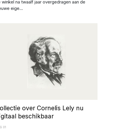
 winkel na twaalf jaar overgedragen aan de
euwe eige...
beelding: Het Flevolands Archief
ollectie over Cornelis Lely nu
igitaal beschikbaar
G 01