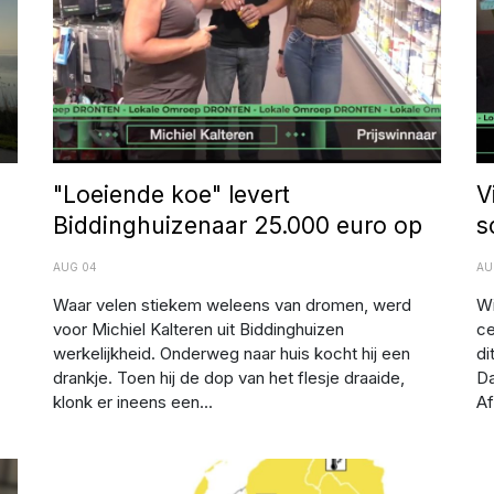
"Loeiende koe" levert
V
Biddinghuizenaar 25.000 euro op
s
AUG 04
AU
Waar velen stiekem weleens van dromen, werd
Wi
voor Michiel Kalteren uit Biddinghuizen
ce
werkelijkheid. Onderweg naar huis kocht hij een
di
drankje. Toen hij de dop van het flesje draaide,
Da
klonk er ineens een...
Af
Nationaal Hitteplan actief: let op jezelf, elkaar, dieren én
Af
de natuur