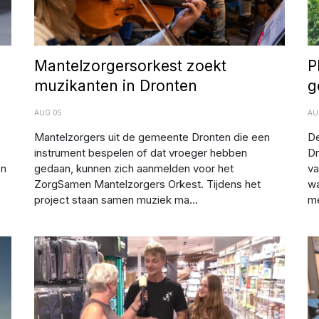
Mantelzorgersorkest zoekt
P
muzikanten in Dronten
g
AUG 05
AU
Mantelzorgers uit de gemeente Dronten die een
De
instrument bespelen of dat vroeger hebben
Dr
en
gedaan, kunnen zich aanmelden voor het
va
ZorgSamen Mantelzorgers Orkest. Tijdens het
wa
project staan samen muziek ma...
me
on
"Loeiende koe" levert Biddinghuizenaar 25.000 euro op
Af