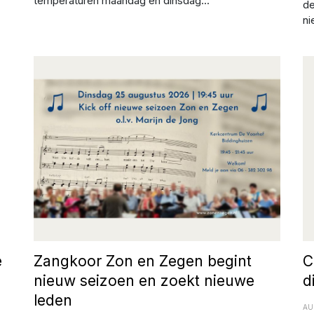
temperaturen maandag en dinsdag...
de
ni
Afbeelding: Zon en Zegen
Af
e
Zangkoor Zon en Zegen begint
C
nieuw seizoen en zoekt nieuwe
d
leden
AU