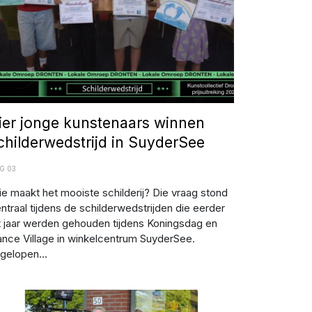
ier jonge kunstenaars winnen
childerwedstrijd in SuyderSee
G 03
e maakt het mooiste schilderij? Die vraag stond
ntraal tijdens de schilderwedstrijden die eerder
t jaar werden gehouden tijdens Koningsdag en
nce Village in winkelcentrum SuyderSee.
gelopen...
beelding: Facebook - Drogisterij Monique