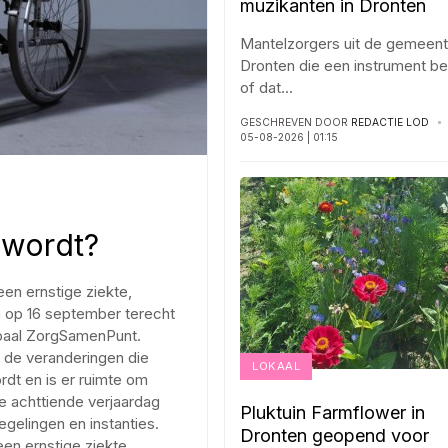
muzikanten in Dronten
Mantelzorgers uit de gemeen
Dronten die een instrument b
of dat
...
GESCHREVEN DOOR
REDACTIE LOD
05-08-2026 | 01:15
n
 wordt?
en ernstige ziekte,
 op 16 september terecht
rpaal ZorgSamenPunt.
er de veranderingen die
LOKAAL
rdt en is er ruimte om
de achttiende verjaardag
Pluktuin Farmflower in
gelingen en instanties.
Dronten geopend voor
een ernstige ziekte,