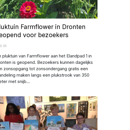
luktuin Farmflower in Dronten
eopend voor bezoekers
G 05
 pluktuin van Farmflower aan het Elandpad 1 in
onten is geopend. Bezoekers kunnen dagelijks
n zonsopgang tot zonsondergang gratis een
ndeling maken langs een plukstrook van 350
ter met snijb...
beelding: Jovan Avramoski