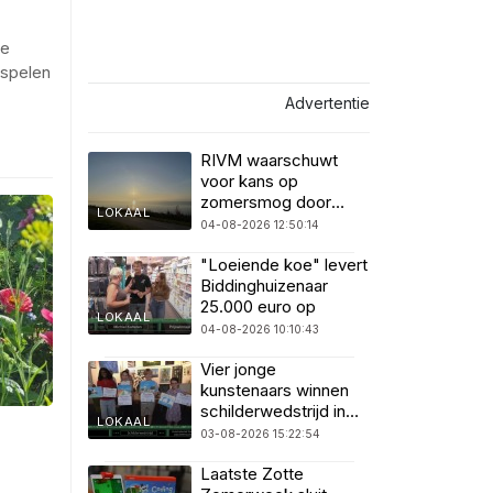
te
espelen
Advertentie
RIVM waarschuwt
voor kans op
zomersmog door
LOKAAL
ozon
04-08-2026 12:50:14
"Loeiende koe" levert
Biddinghuizenaar
25.000 euro op
LOKAAL
04-08-2026 10:10:43
Vier jonge
kunstenaars winnen
schilderwedstrijd in
LOKAAL
SuyderSee
03-08-2026 15:22:54
Laatste Zotte