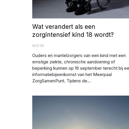
Wat verandert als een
zorgintensief kind 18 wordt?
AUG 06
Ouders en mantelzorgers van een kind met een
ernstige ziekte, chronische aandoening of
beperking kunnen op 16 september terecht bij e
informatiebijeenkomst van het Meerpaal
ZorgSamenPunt. Tijdens de...
RIVM waarschuwt voor kans op zomersmog door oz