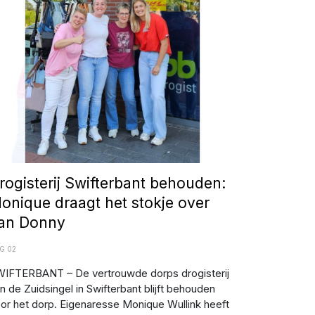
rogisterij Swifterbant behouden:
onique draagt het stokje over
an Donny
G 02
IFTERBANT – De vertrouwde dorps drogisterij
n de Zuidsingel in Swifterbant blijft behouden
or het dorp. Eigenaresse Monique Wullink heeft