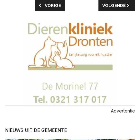
VORIG ARTIKEL: LIVE MUZIEK EN KINDERACTI
VOLGENDE ARTIK
VORIGE
VOLGENDE
Advertentie
NIEUWS UIT DE GEMEENTE