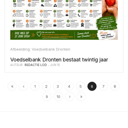
Afbeelding: Voedselbank Dronten
Voedselbank Dronten bestaat twintig jaar
AUTEUR:
REDACTIE LOD
JUN 15
1
2
3
4
5
6
7
8
9
10